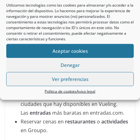
Utilizamos tecnologías como las cookies para almacenar y/o acceder a la
información del dispositivo. Lo hacemos para mejorar la experiencia de
navegación y para mostrar anuncios (no) personalizados. El
👉
🎁 iGraal 🎁 regalo de 3€
consentimiento a estas tecnologías nos permitirá procesar datos como el
comportamiento de navegación o los ID's únicos en este sitio. No
A través de iGraal podrás recibir comisiones si generas
consentir o retirar el consentimiento, puede afectar negativamente a
ciertas características y funciones.
un enlace de recomendación a miles de tiendas. Por
ejemplo, puedes
organizar un circuito por Madrid para
Aceptar cookies
disfrutar del musical del Rey León y ganar comisiones
con:
Denegar
Los mejores
hoteles
disponibles cerca de
Ver preferencias
Gran Vía que existen en Booking.
Política de cookies
Aviso legal
Los
vuelos
más baratos de diferentes
ciudades que hay disponibles en Vueling.
Las
entradas
más baratas en entradas.com.
Reservar cenas en
restaurantes
o
actividades
en Groupo.