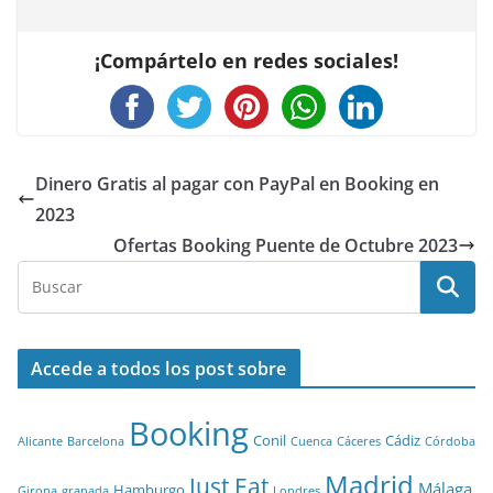
¡Compártelo en redes sociales!
Dinero Gratis al pagar con PayPal en Booking en
2023
Ofertas Booking Puente de Octubre 2023
Accede a todos los post sobre
Booking
Conil
Cádiz
Alicante
Barcelona
Cuenca
Cáceres
Córdoba
Madrid
Just Eat
Málaga
Hamburgo
Girona
granada
Londres