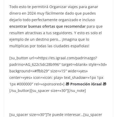
Todo esto te permitirá Organizar viajes para ganar
dinero en 2024 muy fácilmente dado que puedes
dejarlo todo perfectamente organizado e incluso
encontrar buenas ofertas que recomendar
para que
resulten atractivas a tus seguidores. Y esto es solo el
ejemplo de un destino pero… ¡Imagina que lo
multiplicas por todas las ciudades españolas!
[su_button url=»https://es.igraal.com/padrinazgo?
padrino=AG_622c5dc28b996″ target=»blank» style=»3d»
background=»#ffbb29″ size=»15″ wide=»yes»
center=»yes» icon=»icon: play» text_shadow=»1px 1px
1px #000000″ rel=»sponsored»]
🎁 Promoción iGraal 🎁
[/su_button][su_spacer size=»30″][/su_note]
[su_spacer size=»30″]Te puede interesar…[su_spacer